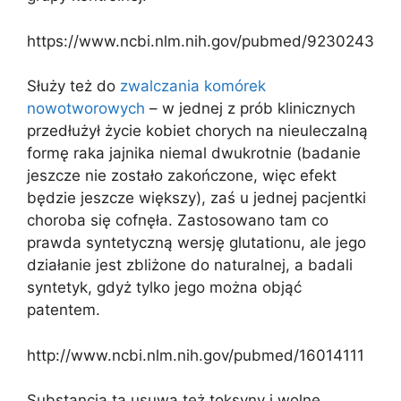
https://www.ncbi.nlm.nih.gov/pubmed/9230243
Służy też do
zwalczania komórek
nowotworowych
– w jednej z prób klinicznych
przedłużył życie kobiet chorych na nieuleczalną
formę raka jajnika niemal dwukrotnie (badanie
jeszcze nie zostało zakończone, więc efekt
będzie jeszcze większy), zaś u jednej pacjentki
choroba się cofnęła. Zastosowano tam co
prawda syntetyczną wersję glutationu, ale jego
działanie jest zbliżone do naturalnej, a badali
syntetyk, gdyż tylko jego można objąć
patentem.
http://www.ncbi.nlm.nih.gov/pubmed/16014111
Substancja ta usuwa też toksyny i wolne