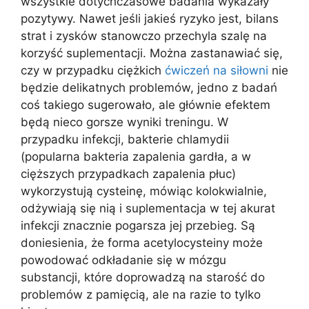
wszystkie dotychczasowe badania wykazały
pozytywy. Nawet jeśli jakieś ryzyko jest, bilans
strat i zysków stanowczo przechyla szalę na
korzyść suplementacji. Można zastanawiać się,
czy w przypadku ciężkich
ćwiczeń na siłowni
nie
będzie delikatnych problemów, jedno z badań
coś takiego sugerowało, ale głównie efektem
będą nieco gorsze wyniki treningu. W
przypadku infekcji, bakterie chlamydii
(popularna bakteria zapalenia gardła, a w
cięższych przypadkach zapalenia płuc)
wykorzystują cysteinę, mówiąc kolokwialnie,
odżywiają się nią i suplementacja w tej akurat
infekcji znacznie pogarsza jej przebieg. Są
doniesienia, że forma acetylocysteiny może
powodować odkładanie się w mózgu
substancji, które doprowadzą na starość do
problemów z pamięcią, ale na razie to tylko