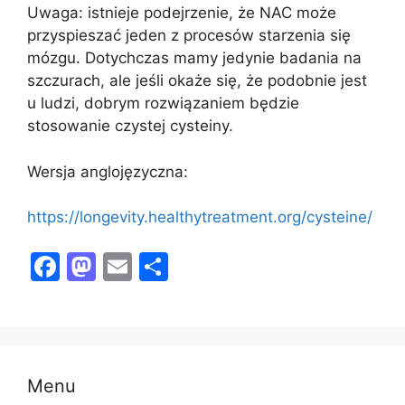
Uwaga: istnieje podejrzenie, że NAC może
przyspieszać jeden z procesów starzenia się
mózgu. Dotychczas mamy jedynie badania na
szczurach, ale jeśli okaże się, że podobnie jest
u ludzi, dobrym rozwiązaniem będzie
stosowanie czystej cysteiny.
Wersja anglojęzyczna:
https://longevity.healthytreatment.org/cysteine/
F
M
E
S
a
a
m
h
c
st
ai
ar
e
o
l
e
b
d
Menu