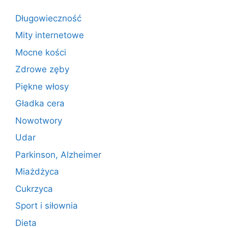
o
o
o
n
Długowieczność
k
Mity internetowe
Mocne kości
Zdrowe zęby
Piękne włosy
Gładka cera
Nowotwory
Udar
Parkinson, Alzheimer
Miażdżyca
Cukrzyca
Sport i siłownia
Dieta