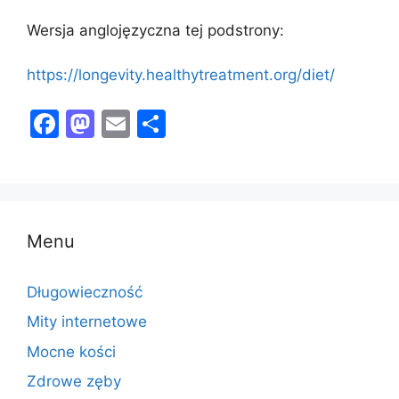
Wersja anglojęzyczna tej podstrony:
https://longevity.healthytreatment.org/diet/
F
M
E
S
a
a
m
h
c
st
ai
ar
e
o
l
e
b
d
Menu
o
o
o
n
Długowieczność
k
Mity internetowe
Mocne kości
Zdrowe zęby