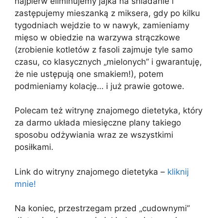
najpierw eliminujemy jajka na śniadanie i
zastępujemy mieszanką z miksera, gdy po kilku
tygodniach wejdzie to w nawyk, zamieniamy
mięso w obiedzie na warzywa strączkowe
(zrobienie kotletów z fasoli zajmuje tyle samo
czasu, co klasycznych „mielonych” i gwarantuję,
że nie ustępują one smakiem!), potem
podmieniamy kolację… i już prawie gotowe.
Polecam też witrynę znajomego dietetyka, który
za darmo układa miesięczne plany takiego
sposobu odżywiania wraz ze wszystkimi
posiłkami.
Link do witryny znajomego dietetyka –
kliknij
mnie!
Na koniec, przestrzegam przed „cudownymi”