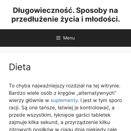
Przejdź
Długowieczność. Sposoby na
do
przedłużenie życia i młodości.
treści
Menu
Dieta
To chyba najważniejszy rozdział na tej witrynie.
Bardzo wiele osób z kręgów „alternatywnych”
wierzy głównie w
suplementy
. I jest w tym sporo
racji. Są one tańsze, łatwiej je kontrolować, a
przede wszystkim, łyknięcie garści tabletek
zajmuje kilka sekund, a przyrządzenie kilku
zdrowych posiłków w ciągu dnia niekiedy całe