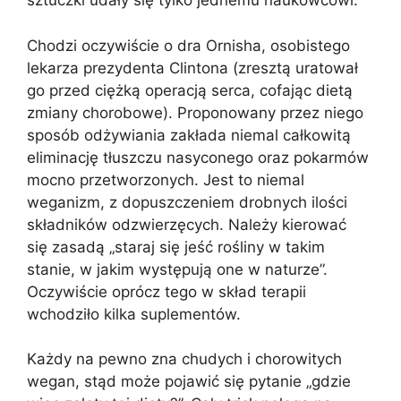
sztuczki udały się tylko jednemu naukowcowi.
Chodzi oczywiście o dra Ornisha, osobistego
lekarza prezydenta Clintona (zresztą uratował
go przed ciężką operacją serca, cofając dietą
zmiany chorobowe). Proponowany przez niego
sposób odżywiania zakłada niemal całkowitą
eliminację tłuszczu nasyconego oraz pokarmów
mocno przetworzonych. Jest to niemal
weganizm, z dopuszczeniem drobnych ilości
składników odzwierzęcych. Należy kierować
się zasadą „staraj się jeść rośliny w takim
stanie, w jakim występują one w naturze”.
Oczywiście oprócz tego w skład terapii
wchodziło kilka suplementów.
Każdy na pewno zna chudych i chorowitych
wegan, stąd może pojawić się pytanie „gdzie