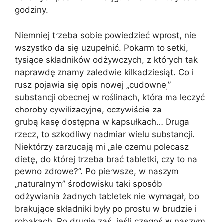
godziny.
Niemniej trzeba sobie powiedzieć wprost, nie
wszystko da się uzupełnić. Pokarm to setki,
tysiące składników odżywczych, z których tak
naprawdę znamy zaledwie kilkadziesiąt. Co i
rusz pojawia się opis nowej „cudownej”
substancji obecnej w roślinach, która ma leczyć
choroby cywilizacyjne, oczywiście za
grubą kasę dostępna w kapsułkach… Druga
rzecz, to szkodliwy nadmiar wielu substancji.
Niektórzy zarzucają mi „ale czemu polecasz
dietę, do której trzeba brać tabletki, czy to na
pewno zdrowe?”. Po pierwsze, w naszym
„naturalnym” środowisku taki sposób
odżywiania żadnych tabletek nie wymagał, bo
brakujące składniki były po prostu w brudzie i
robakach. Po drugie zaś, jeśli czegoś w naszym