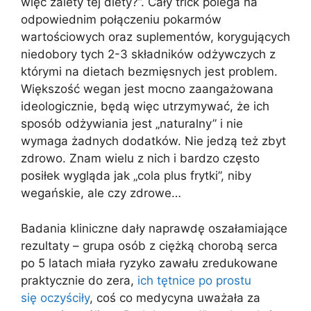
więc zalety tej diety?”. Cały trick polega na
odpowiednim połączeniu pokarmów
wartościowych oraz suplementów, korygujących
niedobory tych 2-3 składników odżywczych z
którymi na dietach bezmięsnych jest problem.
Większość wegan jest mocno zaangażowana
ideologicznie, będą więc utrzymywać, że ich
sposób odżywiania jest „naturalny” i nie
wymaga żadnych dodatków. Nie jedzą też zbyt
zdrowo. Znam wielu z nich i bardzo często
posiłek wygląda jak „cola plus frytki”, niby
wegańskie, ale czy zdrowe…
Badania kliniczne dały naprawdę oszałamiające
rezultaty – grupa osób z ciężką chorobą serca
po 5 latach miała ryzyko zawału zredukowane
praktycznie do zera,
ich tętnice po prostu
się oczyściły
, coś co medycyna uważała za