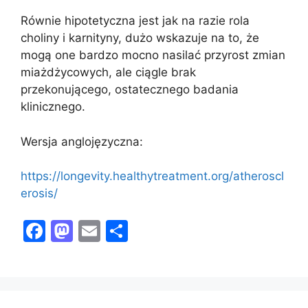
Równie hipotetyczna jest jak na razie rola
choliny i karnityny, dużo wskazuje na to, że
mogą one bardzo mocno nasilać przyrost zmian
miażdżycowych, ale ciągle brak
przekonującego, ostatecznego badania
klinicznego.
Wersja anglojęzyczna:
https://longevity.healthytreatment.org/atheroscl
erosis/
F
M
E
S
a
a
m
h
c
st
ai
ar
e
o
l
e