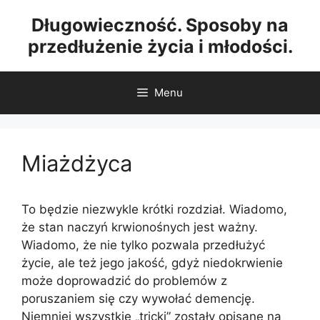
Przejdź
Długowieczność. Sposoby na
do
przedłużenie życia i młodości.
treści
Menu
Miażdżyca
To będzie niezwykle krótki rozdział. Wiadomo,
że stan naczyń krwionośnych jest ważny.
Wiadomo, że nie tylko pozwala przedłużyć
życie, ale też jego jakość, gdyż niedokrwienie
może doprowadzić do problemów z
poruszaniem się czy wywołać demencję.
Niemniej wszystkie „tricki” zostały opisane na