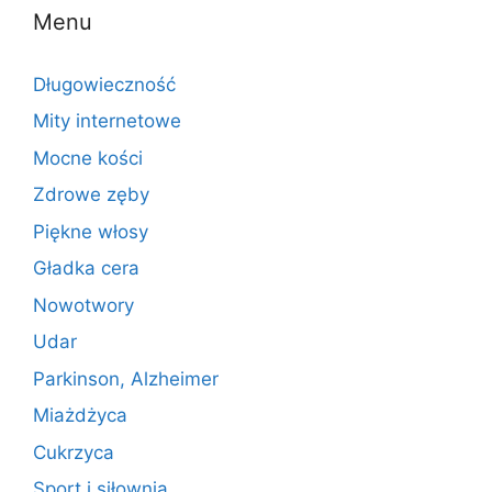
b
d
Menu
o
o
o
n
Długowieczność
k
Mity internetowe
Mocne kości
Zdrowe zęby
Piękne włosy
Gładka cera
Nowotwory
Udar
Parkinson, Alzheimer
Miażdżyca
Cukrzyca
Sport i siłownia